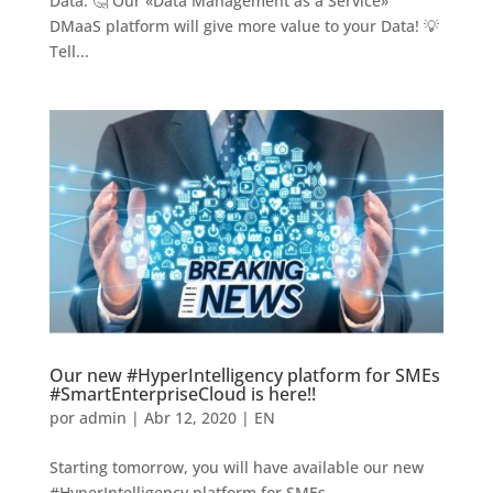
Data. 🤔 Our «Data Management as a Service»
DMaaS platform will give more value to your Data! 💡
Tell...
Our new #HyperIntelligency platform for SMEs
#SmartEnterpriseCloud is here!!
por
admin
|
Abr 12, 2020
|
EN
Starting tomorrow, you will have available our new
#HyperIntelligency platform for SMEs