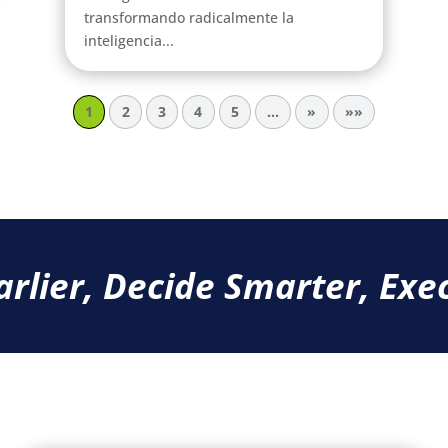
transformando radicalmente la
inteligencia...
1
2
3
4
5
...
»
»»
arlier, Decide Smarter, Exec