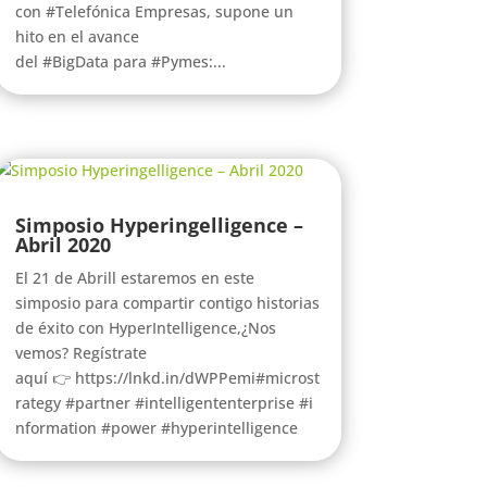
con #Telefónica Empresas, supone un
hito en el avance
del #BigData para #Pymes:...
Simposio Hyperingelligence –
Abril 2020
El 21 de Abrill estaremos en este
simposio para compartir contigo historias
de éxito con HyperIntelligence,¿Nos
vemos? Regístrate
aquí 👉 https://lnkd.in/dWPPemi#microst
rategy #partner #intelligententerprise #i
nformation #power #hyperintelligence