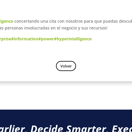
ligence
concertando una cita con nosotros para que puedas descubr
as personas involucradas en el negocio y sus recursos!
rprise
#information
#power
#hyperintelligence
Volver
arlier, Decide Smarter, Exec