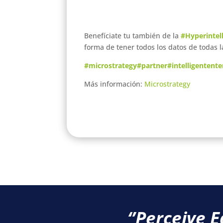
Benefíciate tu también de la
#Hyperintel
forma de tener todos los datos de todas l
#microstrategy
#partner
#intelligentente
Más información:
Microstrategy
‘’Perceive E