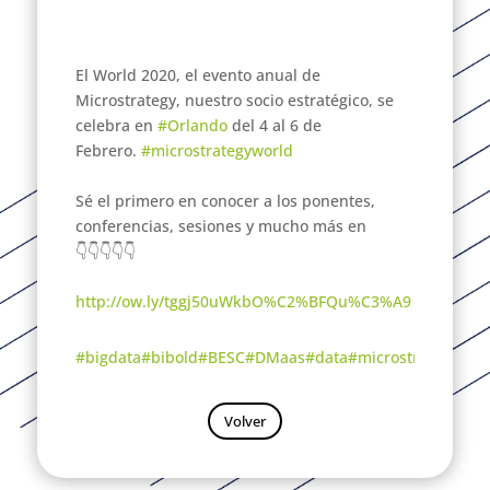
El World 2020, el evento anual de
Microstrategy, nuestro socio estratégico, se
celebra en
#Orlando
del 4 al 6 de
Febrero.
#microstrategyworld
Sé el primero en conocer a los ponentes,
conferencias, sesiones y mucho más en
👇👇👇👇👇
http://ow.ly/tggj50uWkbO%C2%BFQu%C3%A9
#bigdata
#bibold
#BESC
#DMaas
#data
#microstrategy
#bus
Volver